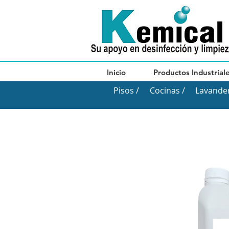
Inicio
Productos Industrial
Pisos /
Cocinas /
Lavander