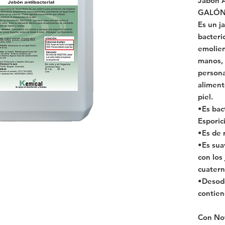
Jabón A
GALÓN 
Es un j
bacteri
emolien
manos, 
persona
aliment
piel.
•Es bact
Esporic
•Es de 
•Es sua
con los
cuatern
•Desodo
contien
Con Not