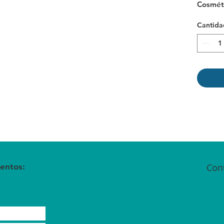
Cosméti
Cantida
entos:
Con