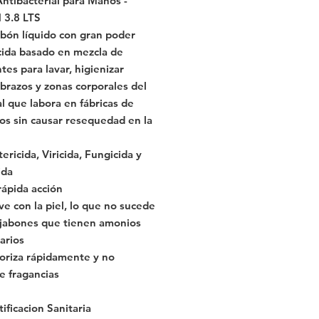
ntibacterial para Manos -
3.8 LTS
abón líquido con gran poder
cida basado en mezcla de
tes para lavar, higienizar
brazos y zonas corporales del
l que labora en fábricas de
os sin causar resequedad en la
ericida, Viricida, Fungicida y
ida
rápida acción
ve con la piel, lo que no sucede
 jabones que tienen amonios
arios
riza rápidamente y no
e fragancias
ificacion Sanitaria