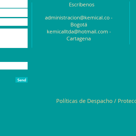
Escríbenos
administracion@kemical.co
-
Bogotá
kemicalltda@hotmail.com
-
Cartagena
Send
Políticas de Despacho
/
Protec