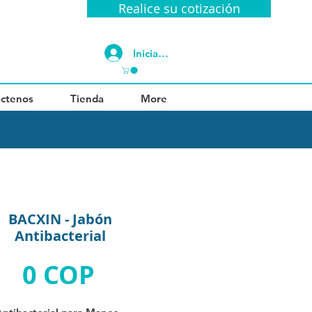
Realice su cotización
Iniciar sesión
ctenos
Tienda
More
BACXIN - Jabón
Antibacterial
Precio
0 COP