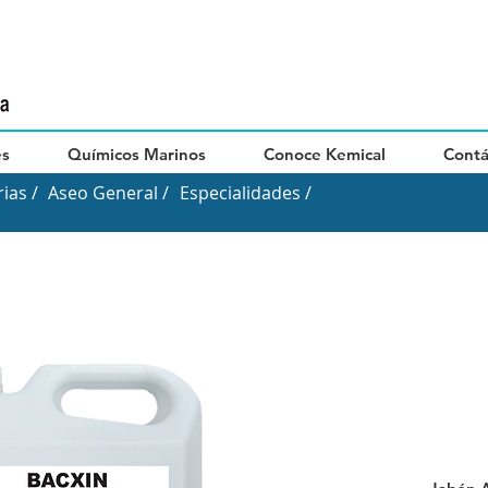
es
Químicos Marinos
Conoce Kemical
Contá
ias /
Aseo General /
Especialidades /