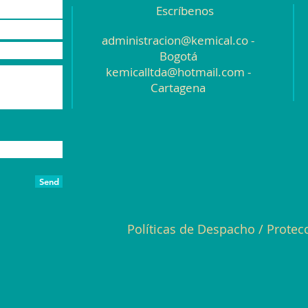
Escríbenos
administracion@kemical.co
-
Bogotá
kemicalltda@hotmail.com
-
Cartagena
Send
Políticas de Despacho
/
Protec