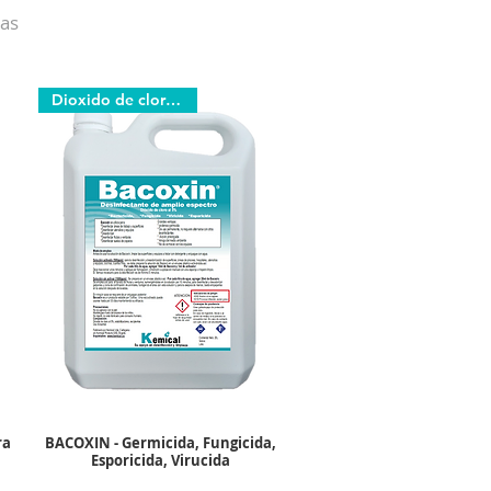
tas
Dioxido de cloro Estab.
ra
BACOXIN - Germicida, Fungicida,
Esporicida, Virucida