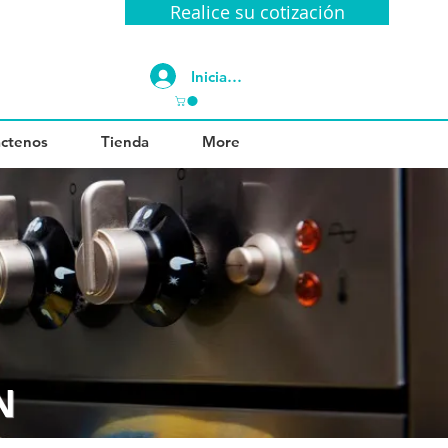
Realice su cotización
Iniciar sesión
ctenos
Tienda
More
N