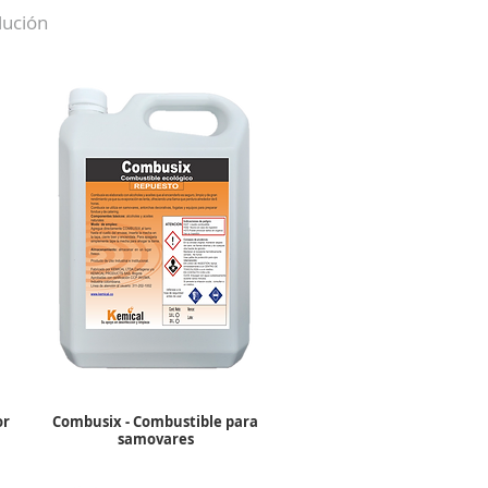
lución
or
Combusix - Combustible para
samovares