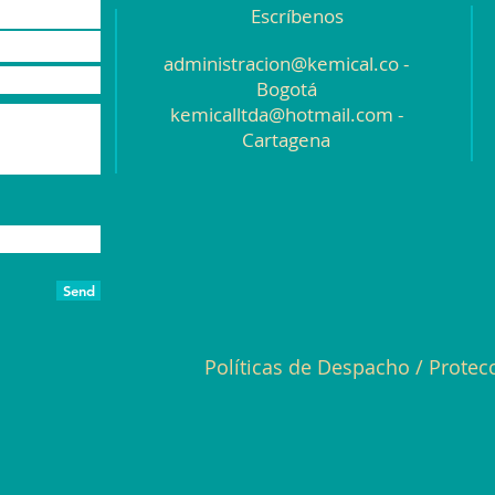
Escríbenos
administracion@kemical.co
-
Bogotá
kemicalltda@hotmail.com
-
Cartagena
Send
Políticas de Despacho
/
Protec