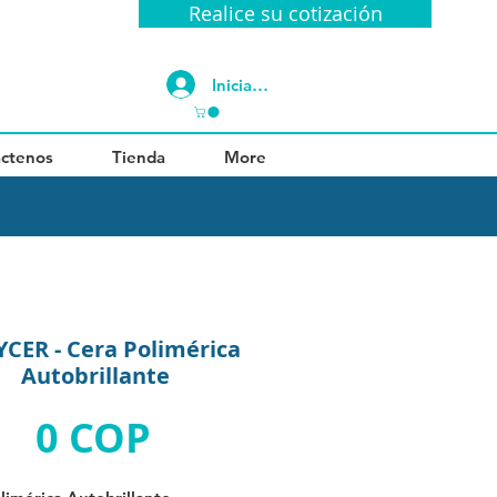
Realice su cotización
Iniciar sesión
ctenos
Tienda
More
CER - Cera Polimérica
Autobrillante
Precio
0 COP