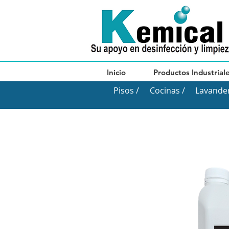
Inicio
Productos Industrial
Pisos /
Cocinas /
Lavander