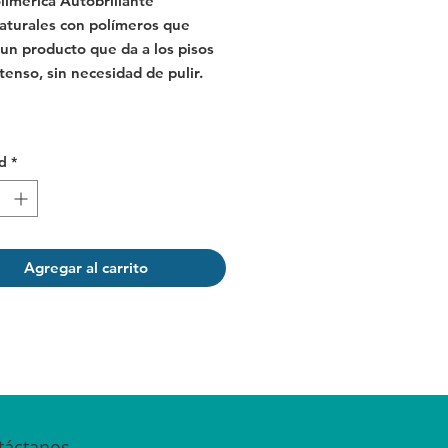
limérica Autobrillante
aturales con polímeros que
un producto que da a los pisos
ntenso, sin necesidad de pulir.
d
*
Agregar al carrito
táctanos