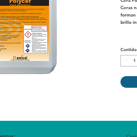
Cera Po
Ceras n
forman 
brillo i
Cantida
entos:
Con