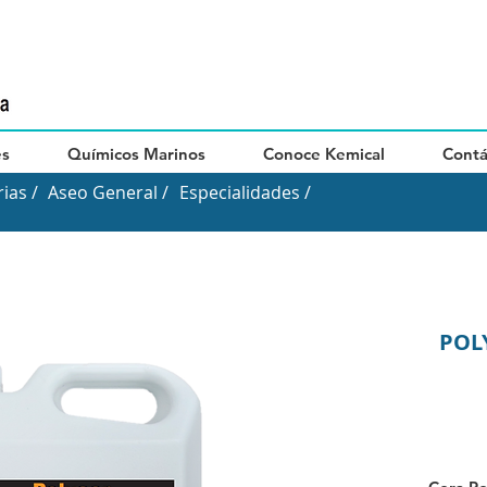
es
Químicos Marinos
Conoce Kemical
Contá
ias /
Aseo General /
Especialidades /
POLY