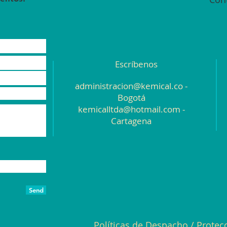
Escríbenos
administracion@kemical.co
-
Bogotá
kemicalltda@hotmail.com
-
Cartagena
Send
Políticas de Despacho
/
Protec